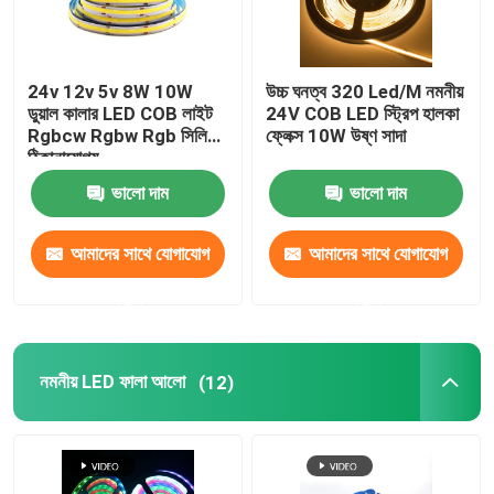
24v 12v 5v 8W 10W
উচ্চ ঘনত্ব 320 Led/M নমনীয়
ডুয়াল কালার LED COB লাইট
24V COB LED স্ট্রিপ হালকা
Rgbcw Rgbw Rgb সিলিকন
ফ্লেক্স 10W উষ্ণ সাদা
ঠিকানাযোগ্য
ভালো দাম
ভালো দাম
আমাদের সাথে যোগাযোগ
আমাদের সাথে যোগাযোগ
করুন
করুন
নমনীয় LED ফালা আলো
(12)