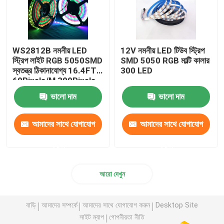
WS2812B নমনীয় LED
12V নমনীয় LED টিউব স্ট্রিপ
স্ট্রিপ লাইট RGB 5050SMD
SMD 5050 RGB মাল্টি কালার
স্বতন্ত্র ঠিকানাযোগ্য 16.4FT
300 LED
60Pixels/M 300Pixels
কালো PCB সম্পূর্ণ রঙ
ভালো দাম
ভালো দাম
আমাদের সাথে যোগাযোগ
আমাদের সাথে যোগাযোগ
করুন
করুন
আরো দেখুন
বাড়ি
আমাদের সম্পর্কে
আমাদের সাথে যোগাযোগ করুন
Desktop Site
সাইট ম্যাপ
গোপনীয়তা নীতি