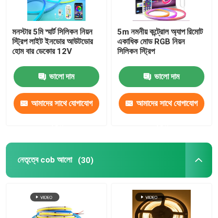
মনস্টার 5মি স্মার্ট সিলিকন নিয়ন
5m নমনীয় কন্ট্রোল অ্যাপ রিমোট
স্ট্রিপ লাইট ইনডোর আউটডোর
একাধিক মোড RGB নিয়ন
হোম বার ডেকোর 12V
সিলিকন স্ট্রিপ
ভালো দাম
ভালো দাম
আমাদের সাথে যোগাযোগ
আমাদের সাথে যোগাযোগ
করুন
করুন
নেতৃত্বে cob আলো
(30)