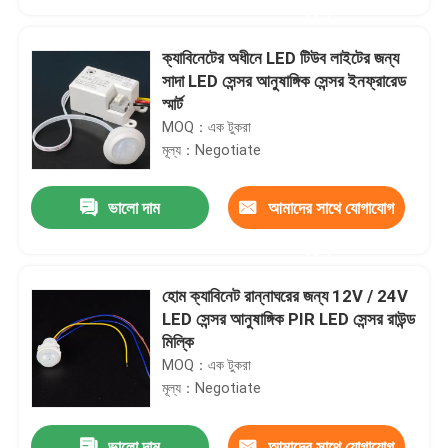
করুন
ক্যাবিনেটের অধীনে LED টিউব লাইটের জন্য
সাদা LED সেন্সর আনুষাঙ্গিক সেন্সর ইনফ্রারেড
স্মার্ট
MOQ：এক টুকরা
মূল্য：Negotiate
ভালো দাম
আমাদের সাথে যোগাযোগ
করুন
হোম ক্যাবিনেট রান্নাঘরের জন্য 12V / 24V
বাড়ি
LED সেন্সর আনুষাঙ্গিক PIR LED সেন্সর রাউন্ড
মিল্কি
MOQ：এক টুকরা
পণ্য
মূল্য：Negotiate
ভিডিও
ভালো দাম
আমাদের সাথে যোগাযোগ