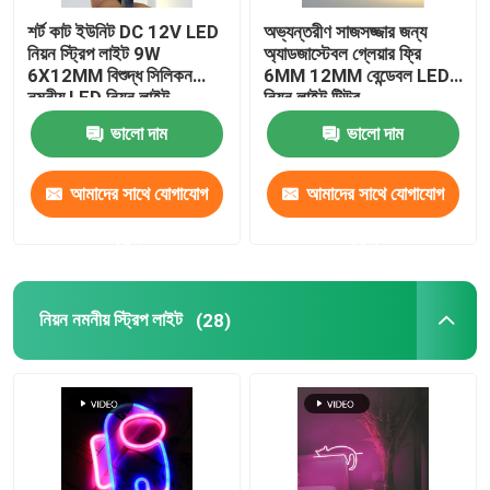
শর্ট কাট ইউনিট DC 12V LED
অভ্যন্তরীণ সাজসজ্জার জন্য
এলইডি ওয়াল ওয়াশার লাইট
নিয়ন স্ট্রিপ লাইট 9W
অ্যাডজাস্টেবল গ্লেয়ার ফ্রি
6X12MM বিশুদ্ধ সিলিকন
6MM 12MM বেন্ডেবল LED
নমনীয় LED নিয়ন লাইট
নিয়ন লাইট টিউব
শেল্ফ LED আলো অধীনে
ভালো দাম
ভালো দাম
LED ট্র্যাক হালকা রেল
আমাদের সাথে যোগাযোগ
আমাদের সাথে যোগাযোগ
করুন
করুন
নেতৃত্বাধীন অ্যালুমিনিয়াম প্রোফাইল
নিয়ন নমনীয় স্ট্রিপ লাইট
(28)
নেতৃত্বে রৈখিক ঝুলন্ত আলো
এলজিপি এক্রাইলিক প্যানেল
LED আন্ডারগ্রাউন্ড ল্যাম্প