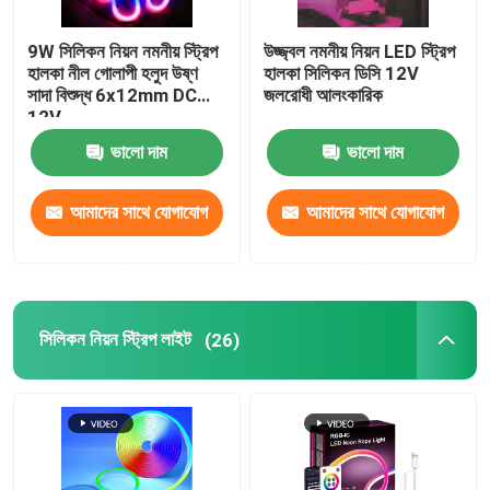
LED মডিউল পাওয়ার সাপ্লাই
9W সিলিকন নিয়ন নমনীয় স্ট্রিপ
উজ্জ্বল নমনীয় নিয়ন LED স্ট্রিপ
হালকা নীল গোলাপী হলুদ উষ্ণ
হালকা সিলিকন ডিসি 12V
সাদা বিশুদ্ধ 6x12mm DC
জলরোধী আলংকারিক
LED সেন্সর আনুষাঙ্গিক
12V
ভালো দাম
ভালো দাম
LED নিওন স্ট্রিপ লাইট আউটডোর
আমাদের সাথে যোগাযোগ
আমাদের সাথে যোগাযোগ
করুন
করুন
সিলিকন নিয়ন স্ট্রিপ লাইট
(26)