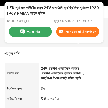
LED প্যানেল লাইটের জন্য 24V এলজিপি অ্যাক্রিলিক প্যানেল IP20
IP68 PMMA লাইট গাইড
MOQ：এক টুকরা
মূল্য：USD0.2~15Per piece
ভালো দাম
আমাদের সাথে যোগাযোগ
করুন
পণ্যের বর্ণনা
24V এলজিপি এক্রাইলিক প্যানেল
,
লক্ষণীয় করা:
এলজিপি এক্রাইলিক প্যানেল আইপি20
,
আইপি68 পিএমএ লাইট গাইড প্লেট
উৎপত্তি স্থল
চীন
ডেলিভারি সময়
5-8 কাজের দিন