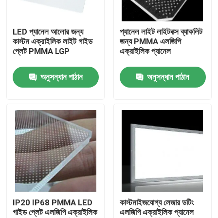
আমাদের সম্পর্কে
LED প্যানেল আলোর জন্য
প্যানেল লাইট লাইটবক্স ব্যাকলিট
কাস্টম এক্রাইলিক লাইট গাইড
জন্য PMMA এলজিপি
প্লেট PMMA LGP
এক্রাইলিক প্যানেল
কারখানা ভ্রমণ
অনুসন্ধান পাঠান
অনুসন্ধান পাঠান
মান নিয়ন্ত্রণ
আমাদের সাথে যোগাযোগ করুন
খবর
উদ্ধৃতির জন্য আবেদন
IP20 IP68 PMMA LED
কাস্টমাইজযোগ্য লেজার ডটিং
গাইড প্লেট এলজিপি এক্রাইলিক
এলজিপি এক্রাইলিক প্যানেল
LED নিয়ন স্ট্রিপ লাইট