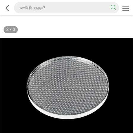
2
/
3