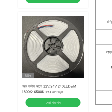
রশ
লাইন
ভিডিও
নিয়ন নমনীয় আলো 12V/24V 240LEDs/M
1800K~6500K রঙের তাপমাত্রা
সেরা দাম পান