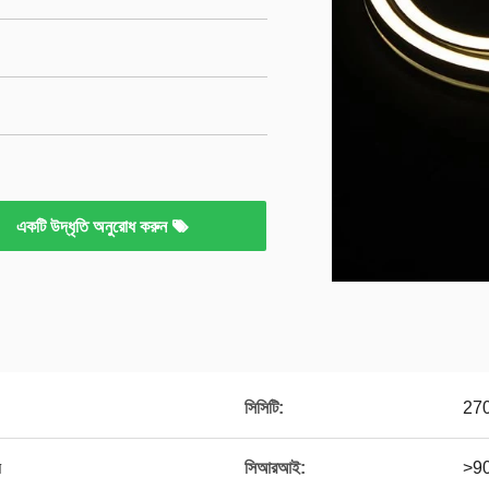
একটি উদ্ধৃতি অনুরোধ করুন
সিসিটি:
270
ি
সিআরআই:
>9