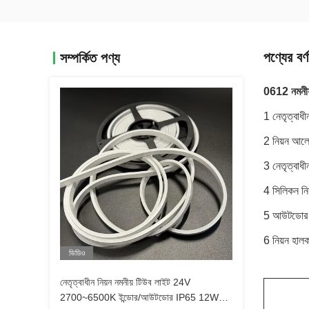
পণ্যের বর্ণ
সম্পর্কিত পণ্য
0612 নমনীয
1 নেতৃত্বা
2 নিয়ন আলো
3 নেতৃত্বাধ
4 সিলিকন নি
5 আউটডোর ন
6 নিয়ন হালক
ভিডিও
নেতৃত্বাধীন নিয়ন নমনীয় টিউব লাইট 24V
2700~6500K ইন্ডোর/আউটডোর IP65 12W