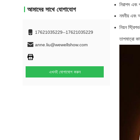
নিরাপদ এবং প
আমাদের সাথে যোগাযোগ
নমনীয় এবং 
নিয়ন স্ট্র
17621035229--17621035229
তাপমাত্রা ক
anne.liu@wewellshow.com
এখনই যোগাযোগ করুন