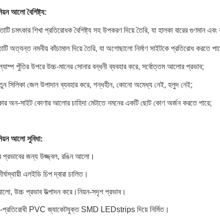
িয়ন আলো বৈশিষ্ট্য:
াটি চমৎকার শিখা প্রতিরোধক বৈশিষ্ট্য সহ উপকরণ দিয়ে তৈরি, যা হালকা বারের গুণমান এবং ব
াটি অত্যন্ত নমনীয় কাঁচামাল দিয়ে তৈরি, যা অগোছালো নির্মাণ সাইটকে প্রতিরোধ করতে পা
াম্প পুঁতির উপরে উচ্চ-মানের সোনার বন্ধনী ব্যবহার করে, সর্বোত্তম আলোর প্রভাব;
ুন সিলিকা জেল উপাদান ব্যবহার করে, গন্ধহীন, কোনো অমেধ্য নেই, হলুদ নেই;
 অন-সাইট কোণার আলোর চাহিদা মেটাতে নমনের একটি ছোট কোণ অর্জন করতে পারে;
নিয়ন আলো সুবিধা:
ের প্রভাবের জন্য উজ্জ্বল, রঙিন আলো।
দীর্ঘস্থায়ী এলইডি চিপ দ্বারা চালিত।
লো, উচ্চ প্রভাব উত্পাদন করে।নিয়ন-সদৃশ প্রভাব।
প্রতিরোধী PVC জ্যাকেটযুক্ত SMD LEDstrips দিয়ে নির্মিত।