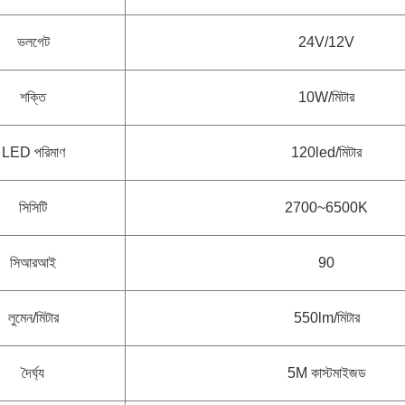
ভলগেট
24V/12V
শক্তি
10W/মিটার
LED পরিমাণ
120led/মিটার
সিসিটি
2700~6500K
সিআরআই
90
লুমেন/মিটার
550lm/মিটার
দৈর্ঘ্য
5M কাস্টমাইজড