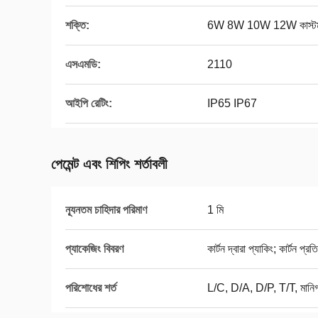
শক্তি:
6W 8W 10W 12W কাস্ট
এসএমডি:
2110
আইপি রেটিং:
IP65 IP67
পেমেন্ট এবং শিপিং শর্তাবলী
ন্যূনতম চাহিদার পরিমাণ
1 মি
প্যাকেজিং বিবরণ
কার্টন দ্বারা প্যাকিং; কার্টন প
পরিশোধের শর্ত
L/C, D/A, D/P, T/T, মানিগ্রা