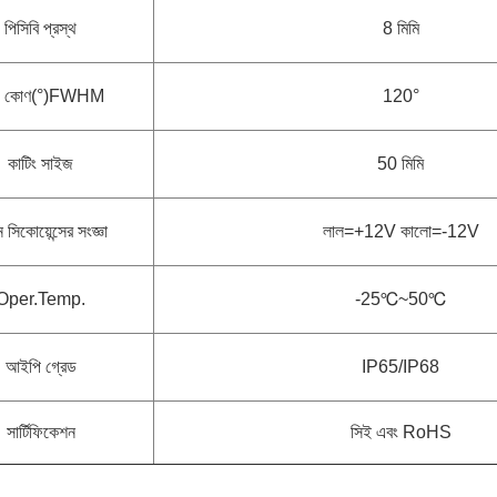
পিসিবি প্রস্থ
8 মিমি
্মি কোণ(°)FWHM
120°
কাটিং সাইজ
50 মিমি
 সিকোয়েন্সের সংজ্ঞা
লাল=+12V কালো=-12V
Oper.Temp.
-25
℃~
50
℃
আইপি গ্রেড
IP65/IP68
সার্টিফিকেশন
সিই এবং RoHS