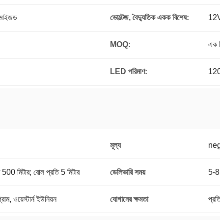
মাইজড
ভোল্টেজ, বৈদ্যুতিক একক বিশেষ:
12
MOQ:
এক ম
LED পরিমাণ:
120
মূল্য
neg
্রতি 500 মিটার; রোল প্রতি 5 মিটার
ডেলিভারি সময়
5-8
ম, ওয়েস্টার্ন ইউনিয়ন
যোগানের ক্ষমতা
প্র