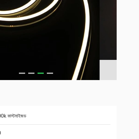
0k কাস্টমাইজড
0