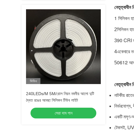
নেতৃত্বাধীন ন
1 সিলিকন হাত
সিলিকন হাত
2
90 CRI ল্য
3
একেবারে নত
4
0612 আকার
5
ভিডিও
নেতৃত্বাধীন 
240LEDs/M 5M/রোল নিয়ন নমনীয় আলো দুটি
নাটকীয় রাত
দ্বৈত রঙের আবছা সিলিকন টিউব লাইট
নির্ভরযোগ্য, 
সেরা দাম পান
একটি মসৃণ-আ
টেকসই, UV-