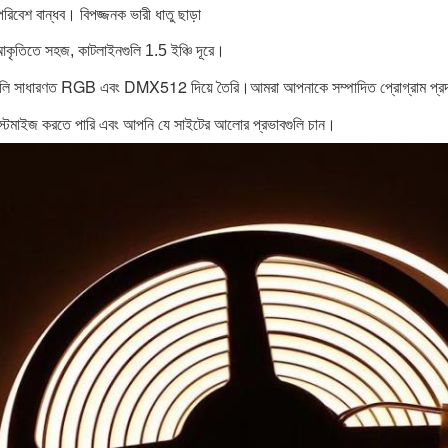
রিবেশ বান্ধব। বিপজ্জনক ভারী ধাতু ছাড়া
আকৃতিতে সহজ, কাটলাইনগুলি 1.5 ইঞ্চি দূরে।
িপগুলি সাধারণত RGB এবং DMX512 দিয়ে তৈরি।আমরা আপনাকে সম্পাদিত প্রোগ্রাম প্রদা
াস্টমাইজ করতে পারি এবং আপনি যে সাইটের আলোর প্রভাবগুলি চান।