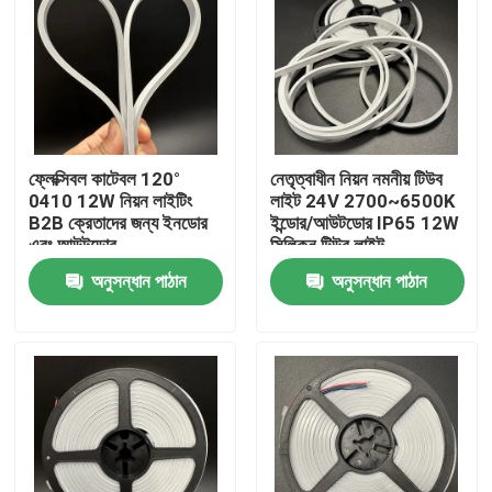
ফ্লেক্সিবল কাটেবল 120°
নেতৃত্বাধীন নিয়ন নমনীয় টিউব
0410 12W নিয়ন লাইটিং
লাইট 24V 2700~6500K
B2B ক্রেতাদের জন্য ইনডোর
ইন্ডোর/আউটডোর IP65 12W
এবং আউটডোর
সিলিকন টিউব লাইট
অনুসন্ধান পাঠান
অনুসন্ধান পাঠান
বাড়ি
পণ্য
ভিডিও