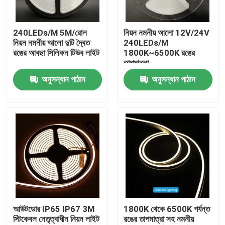
আমাদের সম্পর্কে
240LEDs/M 5M/রোল
নিয়ন নমনীয় আলো 12V/24V
নিয়ন নমনীয় আলো দুটি দ্বৈত
240LEDs/M
রঙের আবছা সিলিকন টিউব লাইট
1800K~6500K রঙের
কারখানা ভ্রমণ
তাপমাত্রা
অনুসন্ধান পাঠান
অনুসন্ধান পাঠান
মান নিয়ন্ত্রণ
আমাদের সাথে যোগাযোগ করুন
খবর
উদ্ধৃতির জন্য আবেদন
আউটডোর IP65 IP67 3M
1800K থেকে 6500K পর্যন্ত
স্টিকেবল নেতৃত্বাধীন নিয়ন লাইট
রঙের তাপমাত্রা সহ নমনীয়
LED নিয়ন স্ট্রিপ লাইট