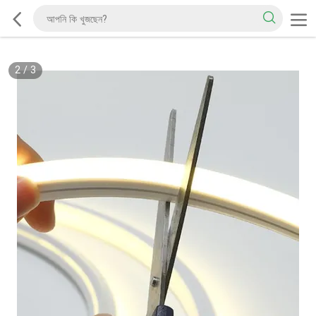
2
/
3