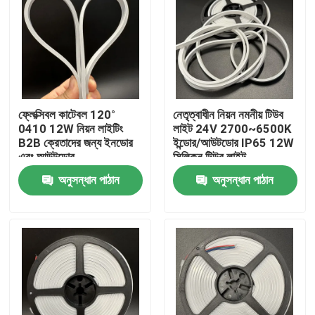
ফ্লেক্সিবল কাটেবল 120°
নেতৃত্বাধীন নিয়ন নমনীয় টিউব
0410 12W নিয়ন লাইটিং
লাইট 24V 2700~6500K
B2B ক্রেতাদের জন্য ইনডোর
ইন্ডোর/আউটডোর IP65 12W
এবং আউটডোর
সিলিকন টিউব লাইট
অনুসন্ধান পাঠান
অনুসন্ধান পাঠান
বাড়ি
পণ্য
ভিডিও