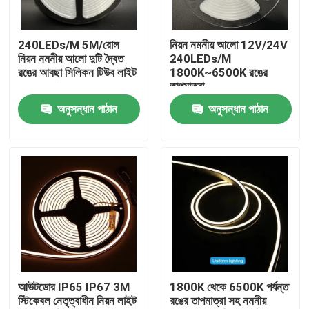
আমাদের সম্পর্কে
240LEDs/M 5M/রোল
নিয়ন নমনীয় আলো 12V/24V
নিয়ন নমনীয় আলো দুটি দ্বৈত
240LEDs/M
রঙের আবছা সিলিকন টিউব লাইট
1800K~6500K রঙের
কারখানা ভ্রমণ
তাপমাত্রা
অনুসন্ধান পাঠান
অনুসন্ধান পাঠান
মান নিয়ন্ত্রণ
আমাদের সাথে যোগাযোগ করুন
খবর
উদ্ধৃতির জন্য আবেদন
আউটডোর IP65 IP67 3M
1800K থেকে 6500K পর্যন্ত
স্টিকেবল নেতৃত্বাধীন নিয়ন লাইট
রঙের তাপমাত্রা সহ নমনীয়
LED নিয়ন স্ট্রিপ লাইট