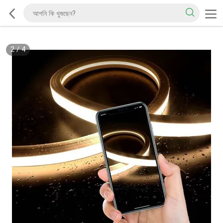
2
/
4