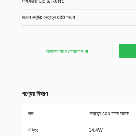
সাক্ষ্যদান:
CE & RoHS
মডেল নম্বার:
নেতৃত্বে cob আলো
আমাদের সাথে যোগাযোগ
পণ্যের বিবরণ
নাম:
নেতৃত্বে cob ফালা আলো
শক্তি:
14.4W