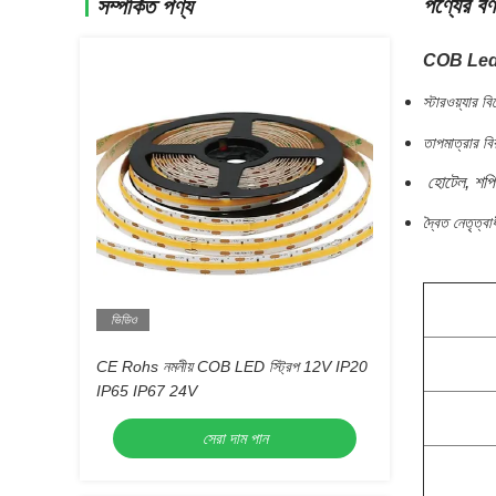
পণ্যের বর্ণ
সম্পর্কিত পণ্য
COB Led স্
স্টারওয়্যার 
তাপমাত্রার 
হোটেল, শপি
দ্বৈত নেতৃত্
ভিডিও
CE Rohs নমনীয় COB LED স্ট্রিপ 12V IP20
IP65 IP67 24V
সেরা দাম পান