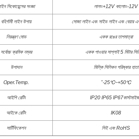
াইন সিকোয়েন্সের সংজ্ঞা
লাল=+12V কালো=-12V
বহির্গামী লাইন উপায়
সোজা লাইন এবং সাইড লাইন এবং বেয়ার এ
নিয়ন্ত্রণ মোড
একক রঙের তাপমাত্রা
সর্বোচ্চ ক্রমিক নম্বর
একক পাওয়ার সাপ্লাই 5 মিটার সিরি
উপাদান
মিল্কি সিলিকন পরিষ্কার হাতা
Oper.Temp.
"-25℃~+50℃
আইপি রেটিং
IP20 IP65 IP67
কাস্টমাই
আইকে রেটিং
IK08
সার্টিফিকেশন
সিই এবং RoHS