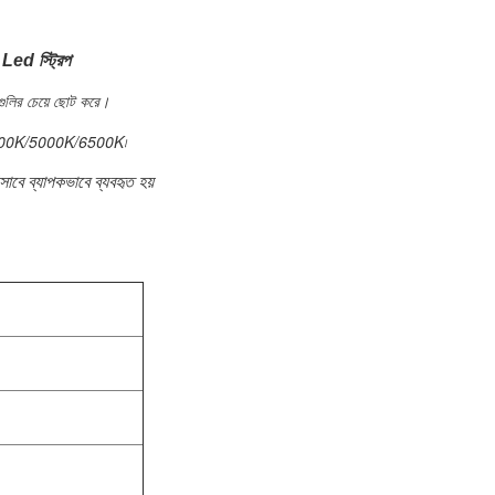
ed স্ট্রিপ
গুলির চেয়ে ছোট করে।
0K/4000K/5000K/6500K৷
বে ব্যাপকভাবে ব্যবহৃত হয়