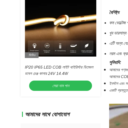
বৈশিষ্ট্য
কম ভোল্টেজ
খুব ভারসাম্
এটি অন্য য
নরম এবং ক্
ভিডিও
সুবিধাদি:
IP20 IP65 LED COB লাইট থাইরিস্টর ডিমেবল
আমাদের পণ্যগু
ডাবল চেঞ্জ কালার 24V 14.4W
আমাদের COB স
ইনস্টল এবং স
সেরা দাম পান
একটি প্রস্তুত
আমাদের সাথে যোগাযোগ