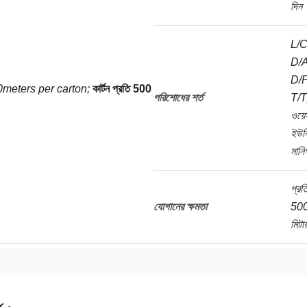
দিন
L/C
D/A
D/P
meters per carton;
কার্টন প্রতি 500
পরিশোধের শর্ত
T/T
ওয়েস্
ইউনি
মানি
প্রত
যোগানের ক্ষমতা
50
মিটা