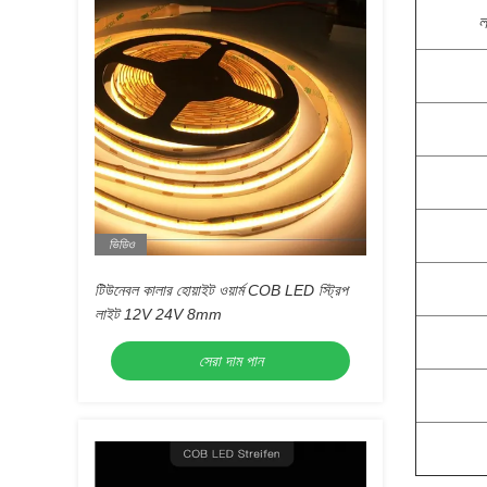
ল
ভিডিও
টিউনেবল কালার হোয়াইট ওয়ার্ম COB LED স্ট্রিপ
লাইট 12V 24V 8mm
সেরা দাম পান