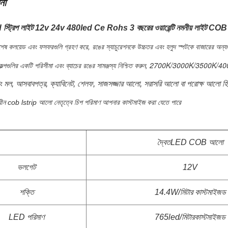
না
ট্রিপ লাইট 12v 24v 480led Ce Rohs 3 বছরের ওয়ারেন্টি নমনীয় লাইট COB L
বিশেষ কলয়েড এবং ফসফরগুলি গ্রহণ করে, রঙের স্যাচুরেশনকে উচ্চতর এবং হলুদ স্পটকে বাজারের অন্য
বিকল্পগুলির একটি পরিসীমা এবং ব্যাচের রঙের সামঞ্জস্য নিশ্চিত করুন, 2700K/3000K/350
ং মল, আসবাবপত্র, ক্যাবিনেট, শেলফ, সাজসজ্জার আলো, সরাসরি আলো বা পরোক্ষ আলো হিসা
বাধীন cob lstrip আলো নেতৃত্বে চিপ পরিমাণ আপনার কাস্টমাইজ করা যেতে পারে
দ্বৈত
LED COB আলো
ভলগেট
12V
শক্তি
14.4W/মিটার কাস্টমাইজড
LED পরিমাণ
765led/মিটার
কাস্টমাইজড