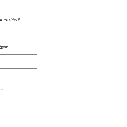
বং সংযোগকারী
য়ালে
জড