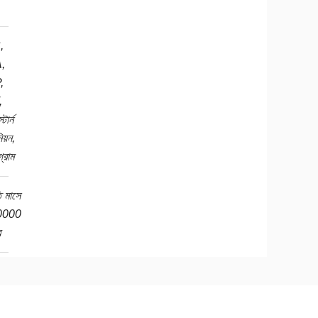
,
,
,
,
টার্ন
য়ন,
গ্রাম
ি মাসে
0000
র