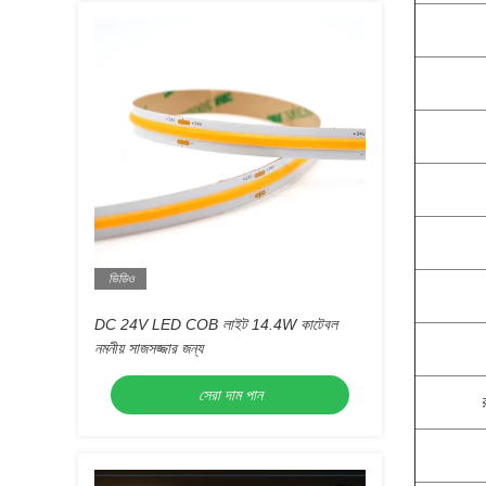
ভিডিও
DC 24V LED COB লাইট 14.4W কাটেবল
নমনীয় সাজসজ্জার জন্য
সেরা দাম পান