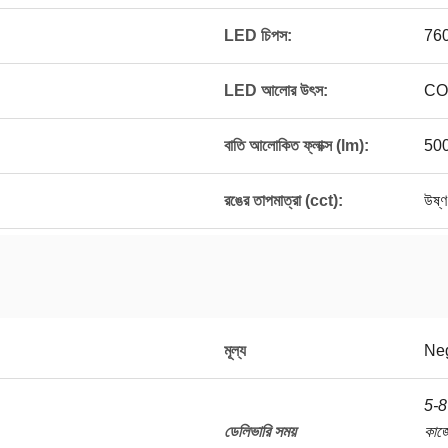
LED চিপস:
760
LED আলোর উৎস:
COB
বাতি আলোকিত ফ্লাক্স (lm):
50
রঙের তাপমাত্রা (cct):
উষ্
মূল্য
Neg
5-8
ডেলিভারি সময়
কাজ