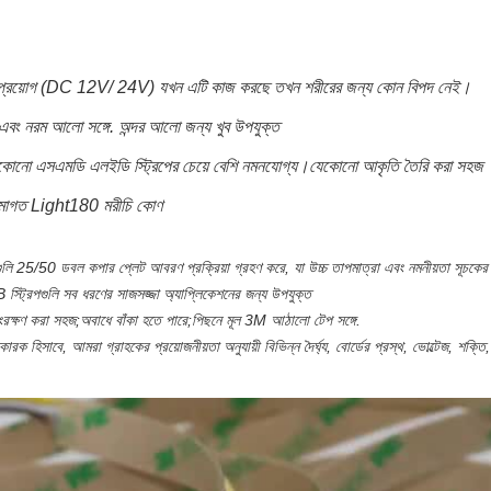
 প্রয়োগ (DC 12V/ 24V) যখন এটি কাজ করছে তখন শরীরের জন্য কোন বিপদ নেই।
য এবং নরম আলো সঙ্গে. অন্দর আলো জন্য খুব উপযুক্ত
েকোনো এসএমডি এলইডি স্ট্রিপের চেয়ে বেশি নমনযোগ্য।যেকোনো আকৃতি তৈরি করা সহজ
রমাগত Light180 মরীচি কোণ
লি 25/50 ডবল কপার প্লেট আবরণ প্রক্রিয়া গ্রহণ করে, যা উচ্চ তাপমাত্রা এবং নমনীয়তা সূচকের স্ট
্ট্রিপগুলি সব ধরণের সাজসজ্জা অ্যাপ্লিকেশনের জন্য উপযুক্ত
ংরক্ষণ করা সহজ;অবাধে বাঁকা হতে পারে;পিছনে মূল 3M আঠালো টেপ সঙ্গে.
কারক হিসাবে, আমরা গ্রাহকের প্রয়োজনীয়তা অনুযায়ী বিভিন্ন দৈর্ঘ্য, বোর্ডের প্রস্থ, ভোল্টেজ, শক্