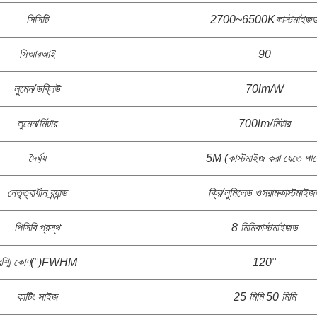
সিসিটি
2700~6500K
কাস্টমাইজ
সিআরআই
90
লুমেন/ডব্লিউ
70lm/W
লুমেন/মিটার
700lm/মিটার
দৈর্ঘ্য
5M (কাস্টমাইজ করা যেতে পার
নেতৃত্বাধীন ব্র্যান্ড
ক্রি/লুমিলেড ওসরাম
কাস্টমাইজ
পিসিবি প্রস্থ
8 মিমি
কাস্টমাইজড
রশ্মি কোণ(°)FWHM
120°
কাটিং সাইজ
25 মিমি 50 মিমি