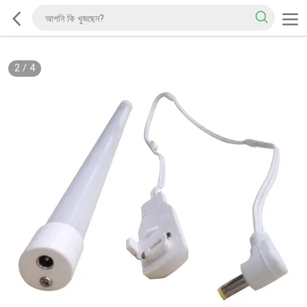
2
/
4