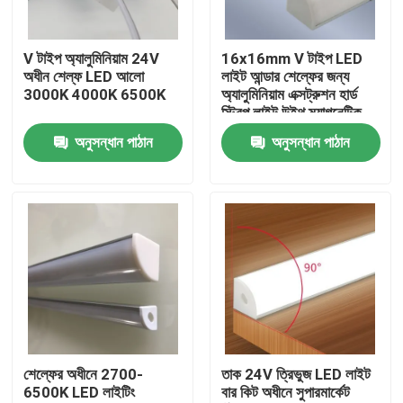
আমাদের সম্পর্কে
V টাইপ অ্যালুমিনিয়াম 24V
16x16mm V টাইপ LED
অধীন শেল্ফ LED আলো
লাইট আন্ডার শেল্ফের জন্য
3000K 4000K 6500K
অ্যালুমিনিয়াম এক্সট্রুশন হার্ড
কারখানা ভ্রমণ
স্ট্রিপ লাইট উইথ ম্যাগনেটিক
অনুসন্ধান পাঠান
অনুসন্ধান পাঠান
মান নিয়ন্ত্রণ
আমাদের সাথে যোগাযোগ করুন
খবর
উদ্ধৃতির জন্য আবেদন
শেল্ফের অধীনে 2700-
তাক 24V ত্রিভুজ LED লাইট
6500K LED লাইটিং
বার কিট অধীনে সুপারমার্কেট
LED নিয়ন স্ট্রিপ লাইট