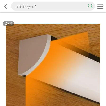
2
/
4