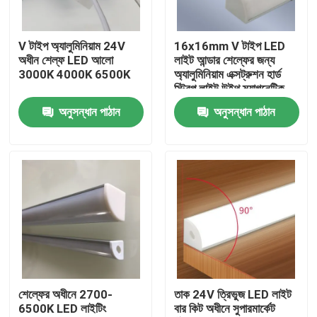
আমাদের সম্পর্কে
V টাইপ অ্যালুমিনিয়াম 24V
16x16mm V টাইপ LED
অধীন শেল্ফ LED আলো
লাইট আন্ডার শেল্ফের জন্য
3000K 4000K 6500K
অ্যালুমিনিয়াম এক্সট্রুশন হার্ড
কারখানা ভ্রমণ
স্ট্রিপ লাইট উইথ ম্যাগনেটিক
অনুসন্ধান পাঠান
অনুসন্ধান পাঠান
মান নিয়ন্ত্রণ
আমাদের সাথে যোগাযোগ করুন
খবর
উদ্ধৃতির জন্য আবেদন
শেল্ফের অধীনে 2700-
তাক 24V ত্রিভুজ LED লাইট
6500K LED লাইটিং
বার কিট অধীনে সুপারমার্কেট
LED নিয়ন স্ট্রিপ লাইট