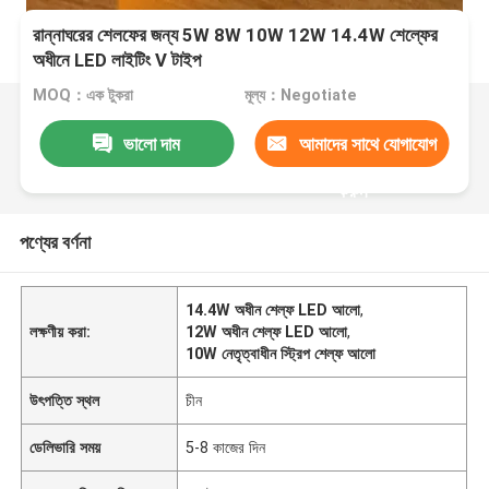
রান্নাঘরের শেলফের জন্য 5W 8W 10W 12W 14.4W শেল্ফের
অধীনে LED লাইটিং V টাইপ
MOQ：এক টুকরা
মূল্য：Negotiate
ভালো দাম
আমাদের সাথে যোগাযোগ
করুন
পণ্যের বর্ণনা
14.4W অধীন শেল্ফ LED আলো
,
লক্ষণীয় করা:
12W অধীন শেল্ফ LED আলো
,
10W নেতৃত্বাধীন স্ট্রিপ শেল্ফ আলো
উৎপত্তি স্থল
চীন
ডেলিভারি সময়
5-8 কাজের দিন