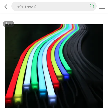
2
/
4