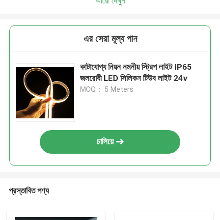
আরো দেখুন
এর সেরা মূল্য পান
কাটাযোগ্য নিয়ন নমনীয় স্ট্রিপ লাইট IP65
জলরোধী LED সিলিকন টিউব লাইট 24v
MOQ： 5 Meters
চালিয়ে
প্রস্তাবিত পণ্য