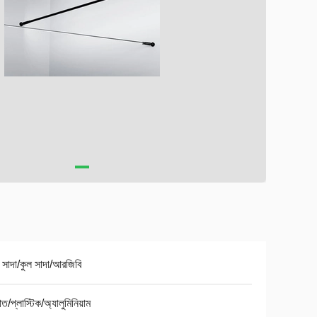
 সাদা/কুল সাদা/আরজিবি
াত/প্লাস্টিক/অ্যালুমিনিয়াম