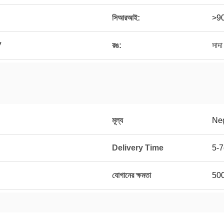
সিআরআই:
>9
V
রঙ:
সাদা
মূল্য
Neg
Delivery Time
5-
যোগানের ক্ষমতা
500