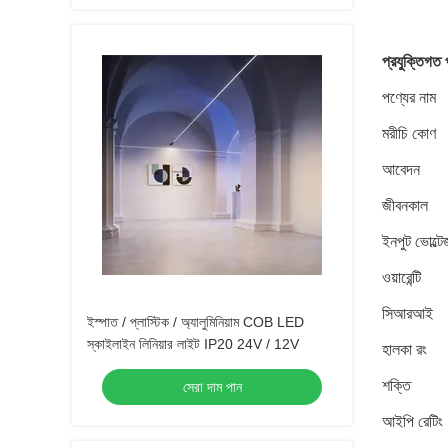
প্রযুক্তিগত 
পণ্যের নাম
মরীচি কোণ
আবেদন
জীবনকাল
ইনপুট ভোল্টে
ওয়ারেন্টি
সিআরআই
ইস্পাত / প্লাস্টিক / অ্যালুমিনিয়াম COB LED
স্কাইলাইন লিনিয়ার লাইট IP20 24V / 12V
হালকা রং
শক্তি
সেরা দাম পান
আইপি রেটিং