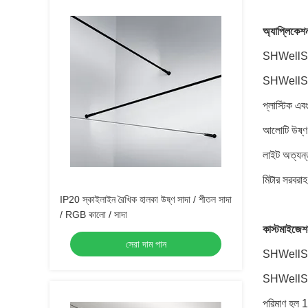
অ্যাপ্লিকেশ
SHWellShow 
SHWellShow 
প্লাস্টিক এ
আলোটি উষ্ণ স
লাইট অত্যন্
মিটার সরবরা
IP20 স্কাইলাইন রৈখিক হালকা উষ্ণ সাদা / শীতল সাদা
/ RGB কালো / সাদা
কাস্টমাইজেশ
সেরা দাম পান
SHWellShow
SHWellShow
পরিমাণ হল 10