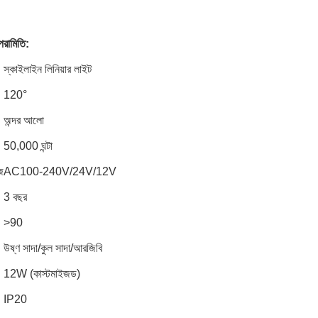
পরামিতি:
স্কাইলাইন লিনিয়ার লাইট
120°
অন্দর আলো
50,000 ঘন্টা
জ
AC100-240V/24V/12V
3 বছর
>90
উষ্ণ সাদা/কুল সাদা/আরজিবি
12W (কাস্টমাইজড)
IP20