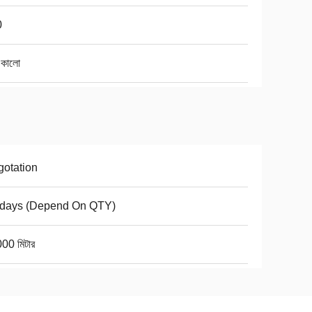
0
 কালো
otation
7days (Depend On QTY)
00 মিটার