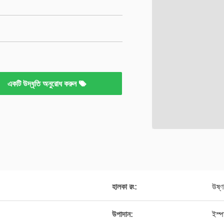
একটি উদ্ধৃতি অনুরোধ করুন
হালকা রং:
উষ্ণ
উপাদান:
ইস্প