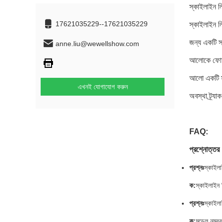
স্কাইলাইন লি
17621035229--17621035229
স্কাইলাইন লি
জন্য একটি স্
anne.liu@wewellshow.com
আলোকে ফোম ক
আলো একটি সম্
এখনই যোগাযোগ করুন
অবস্থা ট্র্যা
FAQ:
প্রশ্নোত্তর
প্রশ্নঃ
স্কাইলাই
ক:
স্কাইলাইন 
প্রশ্নঃ
স্কাইল
ক:
মডেল নম্ব