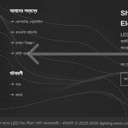
আমাদের সম্বন্ধে
S
কোম্পানির প্রোফাইল
El
কারখানা পরিদর্শন
LED
ক্যা
গুণমান নিয়ন্ত্রণ
সাংহ
সাইট ম্যাপ
যত ত
ঘটনাবলী
খবর
মামলা
ো মানের LED নিয়ন স্ট্রিপ লাইট সরবরাহকারী। কপিরাইট © 2023-2026 lighting-neon.co