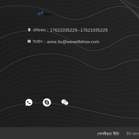
টেলিফোন：17621035229--17621035229
ইমেইল：anne.liu@wewellshow.com
গোপনীয়তা নীতি
চীন ভাল