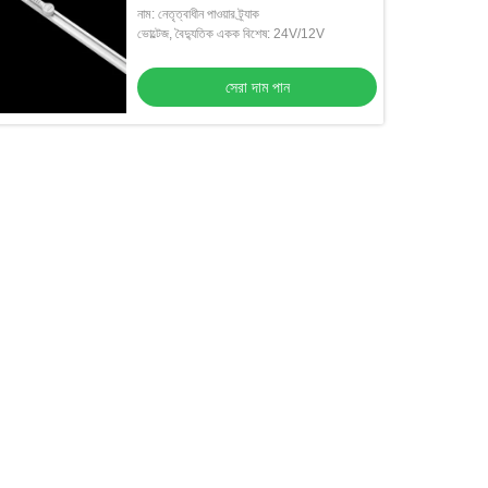
নাম: নেতৃত্বাধীন পাওয়ার ট্র্যাক
ভোল্টেজ, বৈদ্যুতিক একক বিশেষ: 24V/12V
সেরা দাম পান