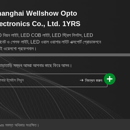
hanghai Wellshow Opto
ectronics Co., Ltd. 1YRS
 নিয়ন লাইট, LED COB লাইট, LED স্ট্রিপ লিগটস, LED
বিনেট ও শেলফ লাইট, LED ওয়াল ওয়াশার লাইট এক্সপোর্ট প্রোডাকশনে
াই ওয়েলশো প্রফেশনাল।
াড়াতাড়ি সম্ভব আমরা আপনার কাছে ফিরে আসব।
নিবন্ধন করুন
m সমস্ত অধিকার সংরক্ষিত।