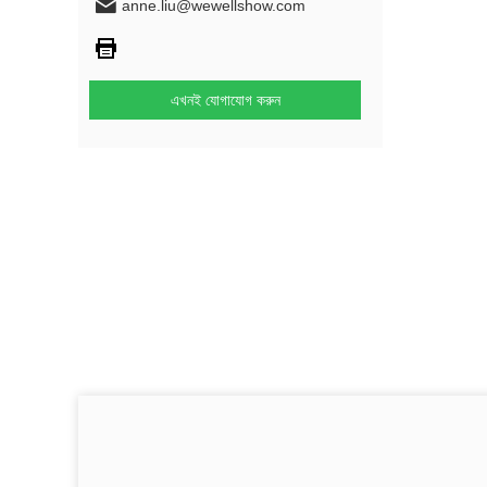
anne.liu@wewellshow.com
এখনই যোগাযোগ করুন