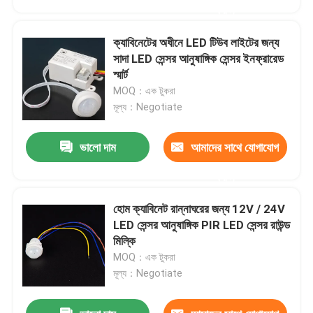
করুন
ক্যাবিনেটের অধীনে LED টিউব লাইটের জন্য
সাদা LED সেন্সর আনুষাঙ্গিক সেন্সর ইনফ্রারেড
স্মার্ট
MOQ：এক টুকরা
মূল্য：Negotiate
ভালো দাম
আমাদের সাথে যোগাযোগ
করুন
হোম ক্যাবিনেট রান্নাঘরের জন্য 12V / 24V
বাড়ি
LED সেন্সর আনুষাঙ্গিক PIR LED সেন্সর রাউন্ড
মিল্কি
MOQ：এক টুকরা
পণ্য
মূল্য：Negotiate
ভিডিও