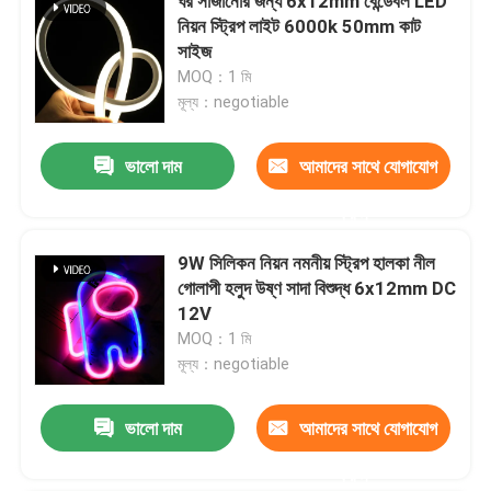
ঘর সাজানোর জন্য 6x12mm বেন্ডেবল LED
নিয়ন স্ট্রিপ লাইট 6000k 50mm কাট
সাইজ
MOQ：1 মি
মূল্য：negotiable
ভালো দাম
আমাদের সাথে যোগাযোগ
করুন
9W সিলিকন নিয়ন নমনীয় স্ট্রিপ হালকা নীল
গোলাপী হলুদ উষ্ণ সাদা বিশুদ্ধ 6x12mm DC
12V
MOQ：1 মি
মূল্য：negotiable
ভালো দাম
আমাদের সাথে যোগাযোগ
করুন