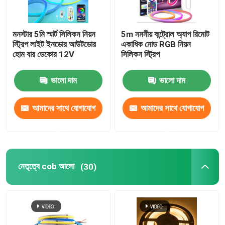
মনস্টার 5মি স্মার্ট সিলিকন নিয়ন
5m নমনীয় কন্ট্রোল অ্যাপ রিমোট
স্ট্রিপ লাইট ইনডোর আউটডোর
একাধিক মোড RGB নিয়ন
হোম বার ডেকোর 12V
সিলিকন স্ট্রিপ
ভালো দাম
ভালো দাম
আমাদের সাথে যোগাযোগ
আমাদের সাথে যোগাযোগ
করুন
করুন
নেতৃত্বে cob আলো
(30)