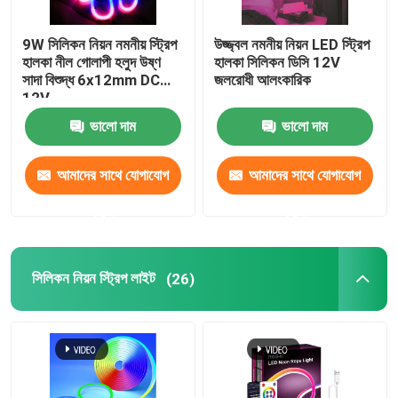
LED মডিউল পাওয়ার সাপ্লাই
9W সিলিকন নিয়ন নমনীয় স্ট্রিপ
উজ্জ্বল নমনীয় নিয়ন LED স্ট্রিপ
হালকা নীল গোলাপী হলুদ উষ্ণ
হালকা সিলিকন ডিসি 12V
সাদা বিশুদ্ধ 6x12mm DC
জলরোধী আলংকারিক
LED সেন্সর আনুষাঙ্গিক
12V
ভালো দাম
ভালো দাম
LED নিওন স্ট্রিপ লাইট আউটডোর
আমাদের সাথে যোগাযোগ
আমাদের সাথে যোগাযোগ
করুন
করুন
সিলিকন নিয়ন স্ট্রিপ লাইট
(26)