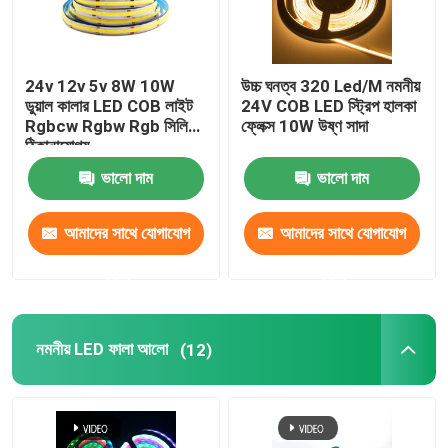
24v 12v 5v 8W 10W
উচ্চ ঘনত্ব 320 Led/M নমনীয়
ডুয়াল কালার LED COB লাইট
24V COB LED স্ট্রিপ হালকা
Rgbcw Rgbw Rgb সিলিকন
ফ্লেক্স 10W উষ্ণ সাদা
ঠিকানাযোগ্য
ভালো দাম
ভালো দাম
আমাদের সাথে যোগাযোগ
আমাদের সাথে যোগাযোগ
করুন
করুন
নমনীয় LED ফালা আলো
(12)