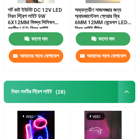
শর্ট কাট ইউনিট DC 12V LED
অভ্যন্তরীণ সাজসজ্জার জন্য
এলইডি ওয়াল ওয়াশার লাইট
নিয়ন স্ট্রিপ লাইট 9W
অ্যাডজাস্টেবল গ্লেয়ার ফ্রি
6X12MM বিশুদ্ধ সিলিকন
6MM 12MM বেন্ডেবল LED
নমনীয় LED নিয়ন লাইট
নিয়ন লাইট টিউব
শেল্ফ LED আলো অধীনে
ভালো দাম
ভালো দাম
LED ট্র্যাক হালকা রেল
আমাদের সাথে যোগাযোগ
আমাদের সাথে যোগাযোগ
করুন
করুন
নেতৃত্বাধীন অ্যালুমিনিয়াম প্রোফাইল
নিয়ন নমনীয় স্ট্রিপ লাইট
(28)
নেতৃত্বে রৈখিক ঝুলন্ত আলো
এলজিপি এক্রাইলিক প্যানেল
LED আন্ডারগ্রাউন্ড ল্যাম্প