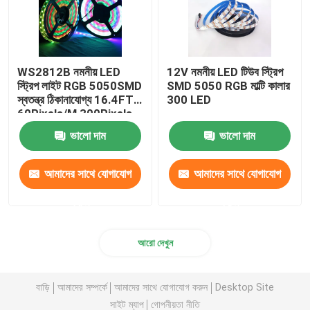
WS2812B নমনীয় LED
12V নমনীয় LED টিউব স্ট্রিপ
স্ট্রিপ লাইট RGB 5050SMD
SMD 5050 RGB মাল্টি কালার
স্বতন্ত্র ঠিকানাযোগ্য 16.4FT
300 LED
60Pixels/M 300Pixels
কালো PCB সম্পূর্ণ রঙ
ভালো দাম
ভালো দাম
আমাদের সাথে যোগাযোগ
আমাদের সাথে যোগাযোগ
করুন
করুন
আরো দেখুন
বাড়ি
আমাদের সম্পর্কে
আমাদের সাথে যোগাযোগ করুন
Desktop Site
সাইট ম্যাপ
গোপনীয়তা নীতি