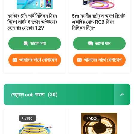
মনস্টার 5মি স্মার্ট সিলিকন নিয়ন
5m নমনীয় কন্ট্রোল অ্যাপ রিমোট
স্ট্রিপ লাইট ইনডোর আউটডোর
একাধিক মোড RGB নিয়ন
হোম বার ডেকোর 12V
সিলিকন স্ট্রিপ
ভালো দাম
ভালো দাম
আমাদের সাথে যোগাযোগ
আমাদের সাথে যোগাযোগ
করুন
করুন
নেতৃত্বে cob আলো
(30)