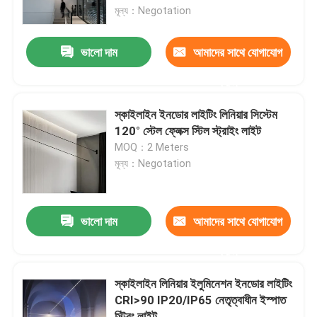
মূল্য：Negotation
আমাদের সম্পর্কে
ভালো দাম
আমাদের সাথে যোগাযোগ
করুন
কারখানা ভ্রমণ
স্কাইলাইন ইনডোর লাইটিং লিনিয়ার সিস্টেম
মান নিয়ন্ত্রণ
120° স্টেল ফ্লেক্স স্টিল স্ট্রাইং লাইট
MOQ：2 Meters
মূল্য：Negotation
আমাদের সাথে যোগাযোগ করুন
খবর
ভালো দাম
আমাদের সাথে যোগাযোগ
করুন
উদ্ধৃতির জন্য আবেদন
স্কাইলাইন লিনিয়ার ইলুমিনেশন ইনডোর লাইটিং
CRI>90 IP20/IP65 নেতৃত্বাধীন ইস্পাত
LED নিয়ন স্ট্রিপ লাইট
স্ট্রিং লাইট