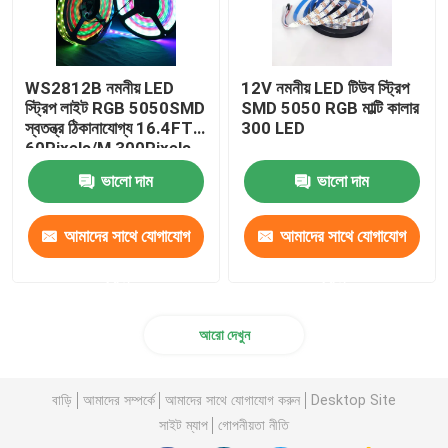
WS2812B নমনীয় LED
12V নমনীয় LED টিউব স্ট্রিপ
স্ট্রিপ লাইট RGB 5050SMD
SMD 5050 RGB মাল্টি কালার
স্বতন্ত্র ঠিকানাযোগ্য 16.4FT
300 LED
60Pixels/M 300Pixels
কালো PCB সম্পূর্ণ রঙ
ভালো দাম
ভালো দাম
আমাদের সাথে যোগাযোগ
আমাদের সাথে যোগাযোগ
করুন
করুন
আরো দেখুন
বাড়ি
আমাদের সম্পর্কে
আমাদের সাথে যোগাযোগ করুন
Desktop Site
সাইট ম্যাপ
গোপনীয়তা নীতি