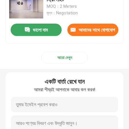
MOQ：2 Meters
মূল্য：Negotation
নিয়ন নমনীয় স্ট্রিপ লাইট
ভালো দাম
আমাদের সাথে যোগাযোগ
সিলিকন নিয়ন স্ট্রিপ লাইট
করুন
নেতৃত্বে cob আলো
আরো দেখুন
নমনীয় LED ফালা আলো
একটি বার্তা রেখে যান
স্কাইলাইন লিনিয়ার লাইট
আমরা শীঘ্রই আপনাকে আবার কল করব!
মন্ত্রিসভা LED স্ট্রিপ লাইট অধীনে
LED গয়না আলো