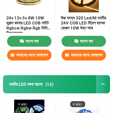
24v 12v 5v 8W 10W
উচ্চ ঘনত্ব 320 Led/M নমনীয়
ডুয়াল কালার LED COB লাইট
24V COB LED স্ট্রিপ হালকা
Rgbcw Rgbw Rgb সিলিকন
ফ্লেক্স 10W উষ্ণ সাদা
ঠিকানাযোগ্য
ভালো দাম
ভালো দাম
আমাদের সাথে যোগাযোগ
আমাদের সাথে যোগাযোগ
করুন
করুন
নমনীয় LED ফালা আলো
(12)