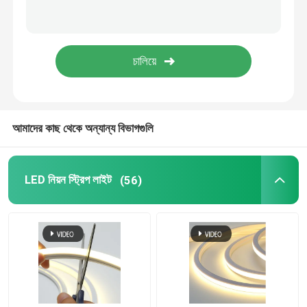
এলইডি ওয়াল ওয়াশার লাইট
শেল্ফ LED আলো অধীনে
LED ট্র্যাক হালকা রেল
আমাদের কাছ থেকে অন্যান্য বিভাগগুলি
নেতৃত্বাধীন অ্যালুমিনিয়াম প্রোফাইল
LED নিয়ন স্ট্রিপ লাইট
(56)
নেতৃত্বে রৈখিক ঝুলন্ত আলো
এলজিপি এক্রাইলিক প্যানেল
LED আন্ডারগ্রাউন্ড ল্যাম্প